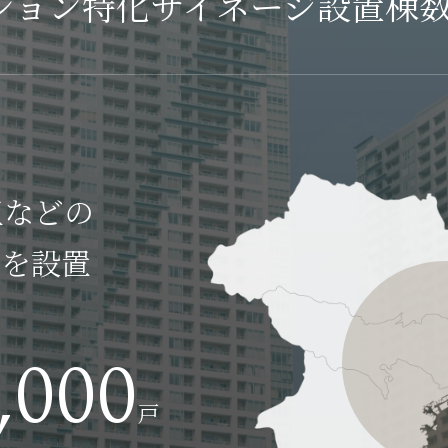
ション特化サイネージ
設置棟数 
玉などの
ジを設置
,000
戸