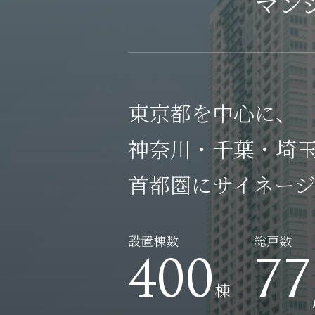
マン
東京都を中心に、
神奈川・千葉・埼
首都圏にサイネー
設置棟数
総戸数
400
77
棟