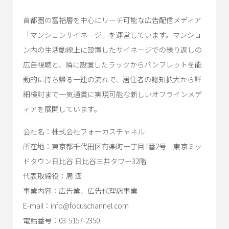
首都圏の富裕層を中心にリーチ可能な広告配信メディア
「マンションサイネージ」を運営しています。マンショ
ン内の生活動線上に設置したサイネージでの繰り返しの
広告視聴と、隣に設置したラックからパンフレットを能
動的に持ち帰る一連の流れで、居住者の認知拡大から詳
細検討まで一気通貫に実現可能な新しいオフラインメデ
ィアを展開しています。
会社名：株式会社フォーカスチャネル
所在地：東京都千代田区有楽町一丁目1番2号 東京ミッ
ドタウン日比谷 日比谷三井タワー32階
代表取締役：周 涵
事業内容：広告業、広告代理店事業
E-mail：info@focuschannel.com
電話番号：03-5157-2350