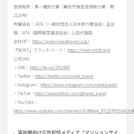
登録免許：第一種旅行業（観光庁長官登録旅行業：第
2123号）
所属協会：JATA（一般社団法人日本旅行業協会）正会
員、IATA（国際航空運送協会）公認代理店
会社HP：
https://www.reiwatravel.co.jp/
『NEWT』ブランドページ：
https://newt.net/brand
公式SNS
・LINE：
https://lin.ee/ZKchfbF
・Twitter：
https://twitter.com/newt_travel
・Instagram：
https://www.instagram.com/newt.travel/
・TikTok：
https://www.tiktok.com/@newt_travel
・YouTube：
https://www.youtube.com/channel/UCdM6a4_8TQCR03ShAGU
富裕層向け広告配信メディア『マンションサイ