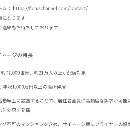
ーム：
https://focuschannel.com/contact/
順になります
ご連絡もお待ちしております
イネージの特長
約77,000世帯、約21万人以上が配信対象
が年収1,000万円以上の高所得層
活動線上に設置することで、居住者全員に高頻度な訴求が可能
広告効果を発揮
ング不可のマンションを含め、サイネージ横にフライヤーの設