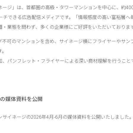
ージ」は、首都圏の高級・タワーマンションを中心に、約400棟、
リーチできる広告配信メディアです。「情報感度の高い富裕層へ
種・業態を問わず、多くの企業様にご好評をいただいておりま
グ不可のマンションを含め、サイネージ横にフライヤーやサン
す。
知、パンフレット・フライヤーによる深い商材理解を行うこと
6月の媒体資料を公開
サイネージの2026年4月-6月の媒体資料を公開いたしました