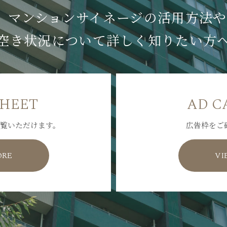
マンションサイネージの
活用方法や
空き状況について
詳しく知りたい方
SHEET
AD C
覧いただけます。
広告枠をご
ORE
VI